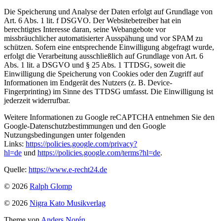
Die Speicherung und Analyse der Daten erfolgt auf Grundlage von
Art. 6 Abs. 1 lit. f DSGVO. Der Websitebetreiber hat ein
berechtigtes Interesse daran, seine Webangebote vor
missbräuchlicher automatisierter Ausspähung und vor SPAM zu
schützen. Sofern eine entsprechende Einwilligung abgefragt wurde,
erfolgt die Verarbeitung ausschließlich auf Grundlage von Art. 6
Abs. 1 lit. a DSGVO und § 25 Abs. 1 TTDSG, soweit die
Einwilligung die Speicherung von Cookies oder den Zugriff auf
Informationen im Endgerät des Nutzers (z. B. Device-
Fingerprinting) im Sinne des TTDSG umfasst. Die Einwilligung ist
jederzeit widerrufbar.
Weitere Informationen zu Google reCAPTCHA entnehmen Sie den
Google-Datenschutzbestimmungen und den Google
Nutzungsbedingungen unter folgenden
Links:
https://policies.google.com/privacy?
hl=de
und
https://policies.google.com/terms?hl=de
.
Quelle:
https://www.e-recht24.de
© 2026
Ralph Glomp
© 2026
Nigra Kato Musikverlag
Theme von
Anders Norén