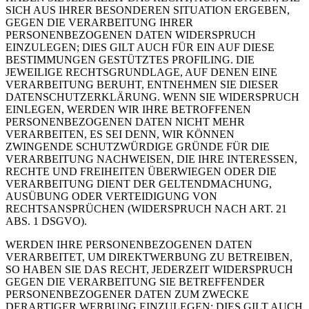
SICH AUS IHRER BESONDEREN SITUATION ERGEBEN,
GEGEN DIE VERARBEITUNG IHRER
PERSONENBEZOGENEN DATEN WIDERSPRUCH
EINZULEGEN; DIES GILT AUCH FÜR EIN AUF DIESE
BESTIMMUNGEN GESTÜTZTES PROFILING. DIE
JEWEILIGE RECHTSGRUNDLAGE, AUF DENEN EINE
VERARBEITUNG BERUHT, ENTNEHMEN SIE DIESER
DATENSCHUTZERKLÄRUNG. WENN SIE WIDERSPRUCH
EINLEGEN, WERDEN WIR IHRE BETROFFENEN
PERSONENBEZOGENEN DATEN NICHT MEHR
VERARBEITEN, ES SEI DENN, WIR KÖNNEN
ZWINGENDE SCHUTZWÜRDIGE GRÜNDE FÜR DIE
VERARBEITUNG NACHWEISEN, DIE IHRE INTERESSEN,
RECHTE UND FREIHEITEN ÜBERWIEGEN ODER DIE
VERARBEITUNG DIENT DER GELTENDMACHUNG,
AUSÜBUNG ODER VERTEIDIGUNG VON
RECHTSANSPRÜCHEN (WIDERSPRUCH NACH ART. 21
ABS. 1 DSGVO).
WERDEN IHRE PERSONENBEZOGENEN DATEN
VERARBEITET, UM DIREKTWERBUNG ZU BETREIBEN,
SO HABEN SIE DAS RECHT, JEDERZEIT WIDERSPRUCH
GEGEN DIE VERARBEITUNG SIE BETREFFENDER
PERSONENBEZOGENER DATEN ZUM ZWECKE
DERARTIGER WERBUNG EINZULEGEN; DIES GILT AUCH