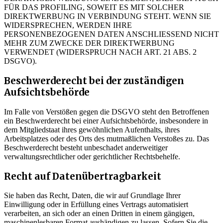
FÜR DAS PROFILING, SOWEIT ES MIT SOLCHER
DIREKTWERBUNG IN VERBINDUNG STEHT. WENN SIE
WIDERSPRECHEN, WERDEN IHRE
PERSONENBEZOGENEN DATEN ANSCHLIESSEND NICHT
MEHR ZUM ZWECKE DER DIREKTWERBUNG
VERWENDET (WIDERSPRUCH NACH ART. 21 ABS. 2
DSGVO).
Beschwerde­recht bei der zuständigen
Aufsichts­behörde
Im Falle von Verstößen gegen die DSGVO steht den Betroffenen
ein Beschwerderecht bei einer Aufsichtsbehörde, insbesondere in
dem Mitgliedstaat ihres gewöhnlichen Aufenthalts, ihres
Arbeitsplatzes oder des Orts des mutmaßlichen Verstoßes zu. Das
Beschwerderecht besteht unbeschadet anderweitiger
verwaltungsrechtlicher oder gerichtlicher Rechtsbehelfe.
Recht auf Daten­übertrag­barkeit
Sie haben das Recht, Daten, die wir auf Grundlage Ihrer
Einwilligung oder in Erfüllung eines Vertrags automatisiert
verarbeiten, an sich oder an einen Dritten in einem gängigen,
maschinenlesbaren Format aushändigen zu lassen. Sofern Sie die