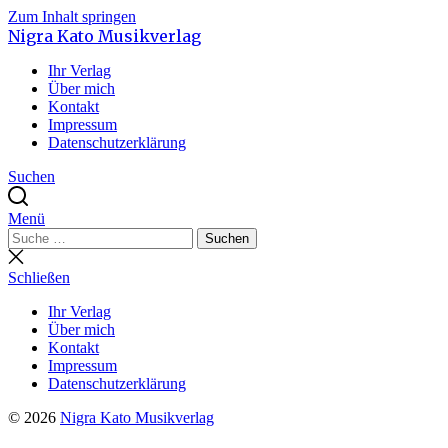
Zum Inhalt springen
Nigra Kato Musikverlag
Ihr Verlag
Über mich
Kontakt
Impressum
Datenschutzerklärung
Suchen
Menü
Suchen
Suchen
nach:
Suche
schließen
Schließen
Ihr Verlag
Über mich
Kontakt
Impressum
Datenschutzerklärung
© 2026
Nigra Kato Musikverlag